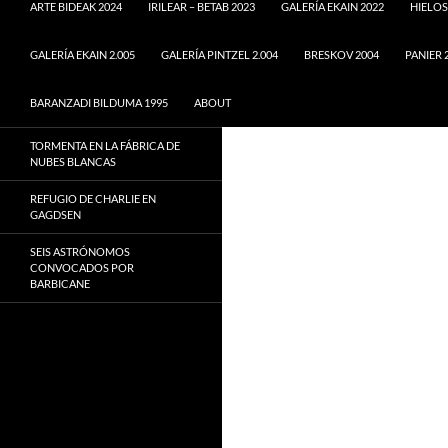
ARTE BIDEAK 2024
IRILEAR – BETAB 2023
GALERÍA EKAIN 2022
HIELOS
GALERÍA EKAIN 2.005
GALERÍA PINTZEL 2.004
BRESKOV 2004
PANIER 
BARANZADI BILDUMA 1995
ABOUT
TORMENTA EN LA FÁBRICA DE
NUBES BLANCAS
REFUGIO DE CHARLIE EN
GAGDSEN
SEIS ASTRÓNOMOS
CONVOCADOS POR
BARBICANE