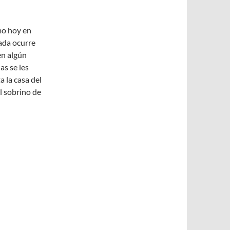
mo hoy en
tada ocurre
en algún
as se les
 la casa del
l sobrino de