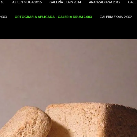
 18
AZKEN MUGA 2016
GALERÍA EKAIN 2014
ARANZADIANA 2012
GALE
2.003
ORTOGRAFÍA APLICADA – GALERÍA DRUM 2.003
GALERÍA EKAIN 2.002