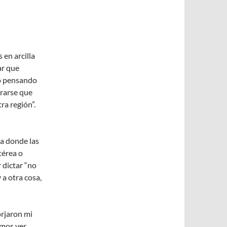
 en arcilla
ar que
go pensando
erarse que
ra región”.
a donde las
térea o
r dictar “no
 a otra cosa,
orjaron mi
emos ver