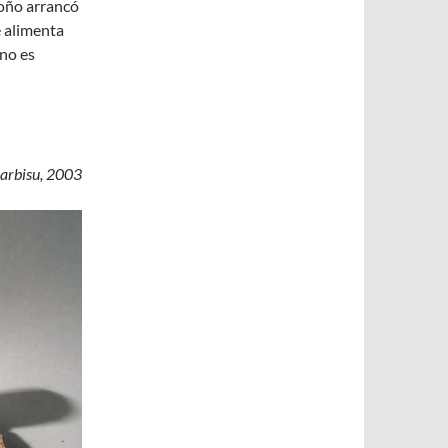
toño arrancó
e alimenta
 no es
Garbisu, 2003