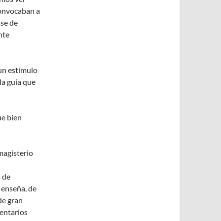
convocaban a
ase de
nte
 un estímulo
 la guía que
ue bien
magisterio
 de
e enseña, de
de gran
mentarios