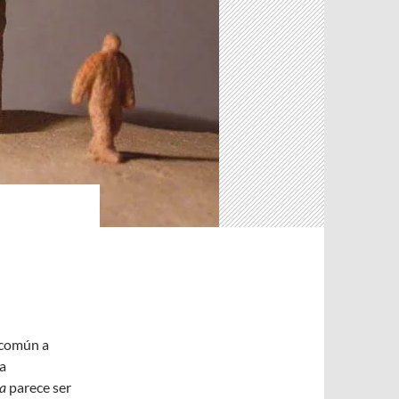
–
a común a
na
ía
parece ser