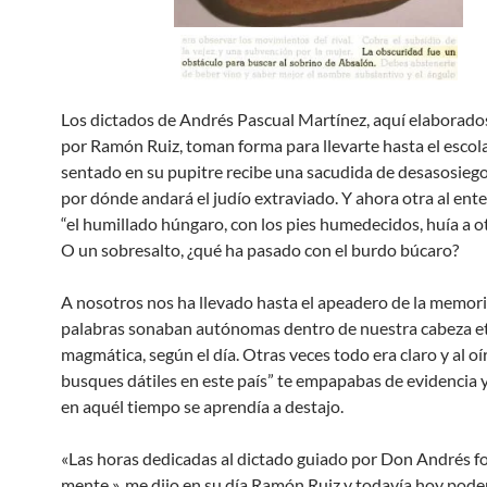
Los dictados de Andrés Pascual Martínez, aquí elaborados
por Ramón Ruiz, toman forma para llevarte hasta el escol
sentado en su pupitre recibe una sacudida de desasosie
por dónde andará el judío extraviado. Y ahora otra al ent
“el humillado húngaro, con los pies humedecidos, huía a ot
O un sobresalto, ¿qué ha pasado con el burdo búcaro?
A nosotros nos ha llevado hasta el apeadero de la memori
palabras sonaban autónomas dentro de nuestra cabeza e
magmática, según el día. Otras veces todo era claro y al oí
busques dátiles en este país” te empapabas de evidencia y
en aquél tiempo se aprendía a destajo.
«Las horas dedicadas al dictado guiado por Don Andrés f
mente », me dijo en su día Ramón Ruiz y todavía hoy pod