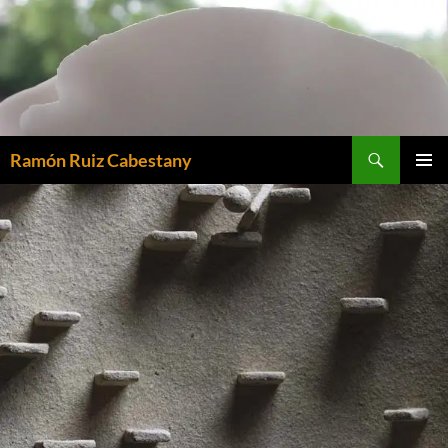
Saltar
al
contenido
Buscar
Ramón Ruiz Cabestany
MENÚ
PRINCI